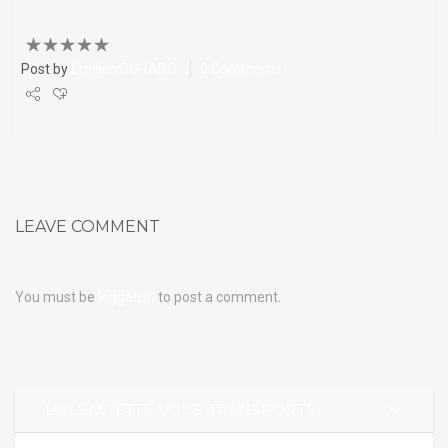
Post by
Emilien DORADO
0 Comments
Share
Tweet
+1
LEAVE COMMENT
Pin it
You must be
logged in
to post a comment.
L’ALSACIETTE VOUS TRANSPORTE