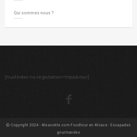
Qui sommes nous ?
[trustindex no-registration=tripadvisor]
Copyright 2024 - Alsaciette.com Foodtour en Alsace - Escapades
gourmandes