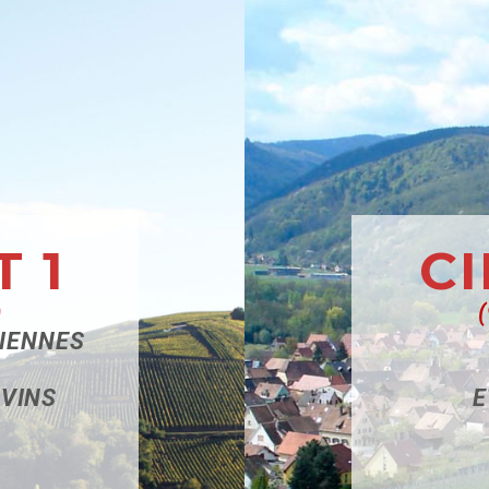
T 1
CI
)
CIENNES
 VINS
E