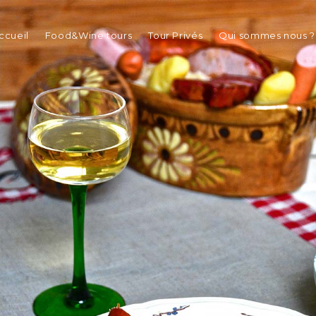
ccueil
Food&Wine tours
Tour Privés
Qui sommes nous ?