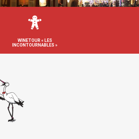
WINETOUR « LES
INCONTOURNABLES »