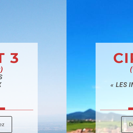
T 3
CI
)
S
X
« LES 
ez
D