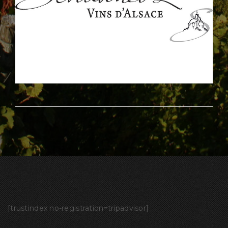
[trustindex no-registration=tripadvisor]