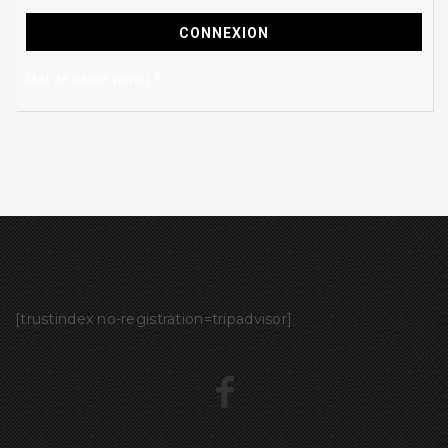
Mot de passe perdu ?
[trustindex no-registration=tripadvisor]